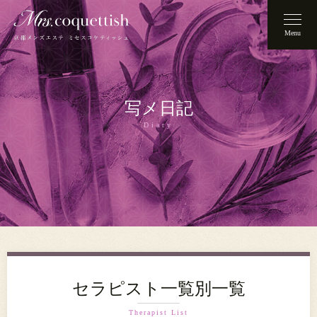
Menu
写メ日記
Diary
セラピスト一覧別一覧
Therapist List