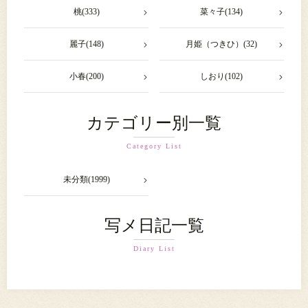
桃(333)
菜々子(134)
麗子(148)
月姫（つきひ）(32)
小春(200)
しおり(102)
カテゴリー別一覧
Category List
未分類(1999)
写メ日記一覧
Diary List