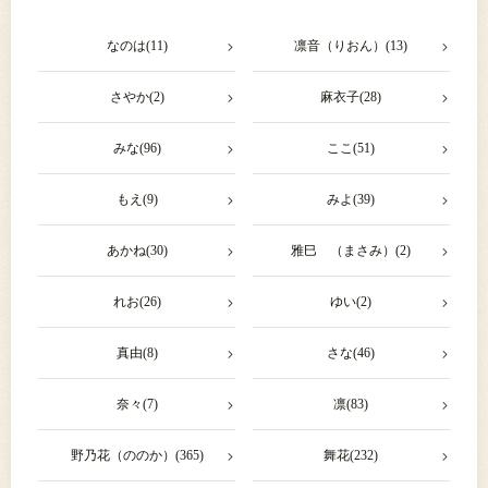
なのは(11)
凛音（りおん）(13)
さやか(2)
麻衣子(28)
みな(96)
ここ(51)
もえ(9)
みよ(39)
あかね(30)
雅巳 （まさみ）(2)
れお(26)
ゆい(2)
真由(8)
さな(46)
奈々(7)
凛(83)
野乃花（ののか）(365)
舞花(232)