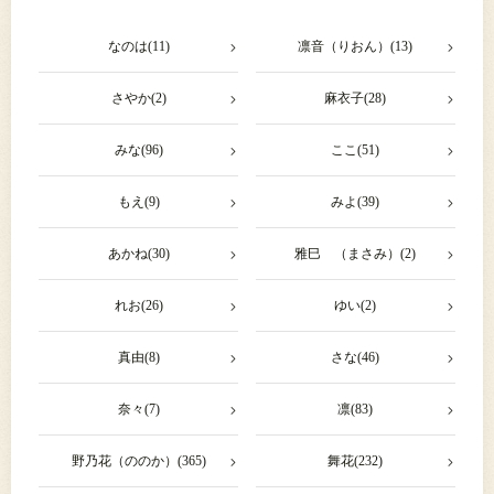
なのは(11)
凛音（りおん）(13)
さやか(2)
麻衣子(28)
みな(96)
ここ(51)
もえ(9)
みよ(39)
あかね(30)
雅巳 （まさみ）(2)
れお(26)
ゆい(2)
真由(8)
さな(46)
奈々(7)
凛(83)
野乃花（ののか）(365)
舞花(232)