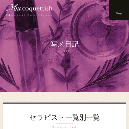
Menu
写メ日記
Diary
セラピスト一覧別一覧
Therapist List