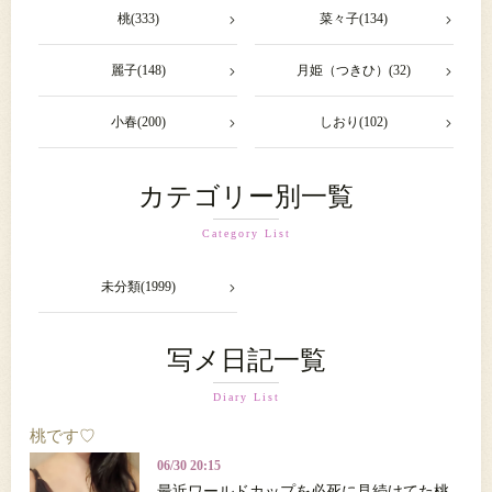
桃(333)
菜々子(134)
麗子(148)
月姫（つきひ）(32)
小春(200)
しおり(102)
カテゴリー別一覧
Category List
未分類(1999)
写メ日記一覧
Diary List
桃です♡
06/30 20:15
最近ワールドカップを必死に見続けてた桃